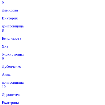
6
Демидова
Виктория
доигровщица
8
Белоглазова
Яна
блокирующая
9
Лубенченко
Анна
доигровщица
10
Дороничева
Екатерина