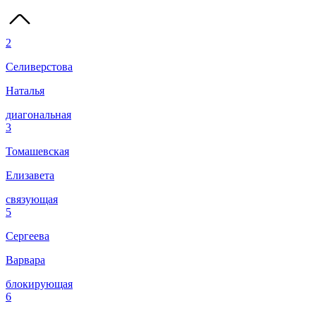
2
Селиверстова
Наталья
диагональная
3
Томашевская
Елизавета
связующая
5
Сергеева
Варвара
блокирующая
6