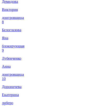
Демидова
Виктория
доигровщица
8
Белоглазова
Яна
блокирующая
9
Лубенченко
Анна
доигровщица
10
Дороничева
Екатерина
либеро