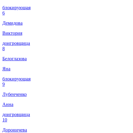
блокирующая
6
Демидова
Виктория
доигровщица
8
Белоглазова
Яна
блокирующая
9
Лубенченко
Анна
доигровщица
10
Дороничева