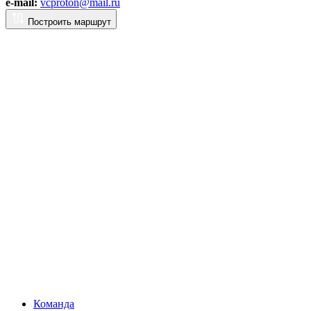
e-mail:
vcproton@mail.ru
Построить маршрут
Команда