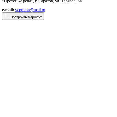
"Протон -Арена", г. Саратов, ул. Тархова, 64
e-mail:
vcproton@mail.ru
Построить маршрут