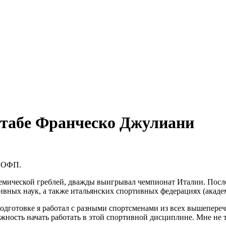
штабе Франческо Джулиани
о ОФП.
демической греблей, дважды выигрывал чемпионат Италии. Посл
вных наук, а также итальянских спортивных федерациях (академ
одготовке я работал с разными спортсменами из всех вышепереч
жность начать работать в этой спортивной дисциплине. Мне не 