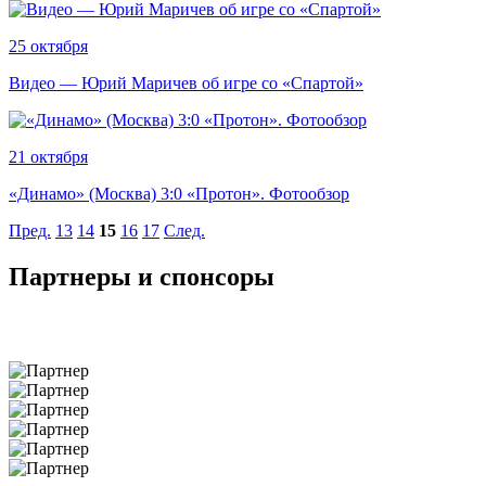
25 октября
Видео — Юрий Маричев об игре со «Спартой»
21 октября
«Динамо» (Москва) 3:0 «Протон». Фотообзор
Пред.
13
14
15
16
17
След.
Партнеры и спонсоры