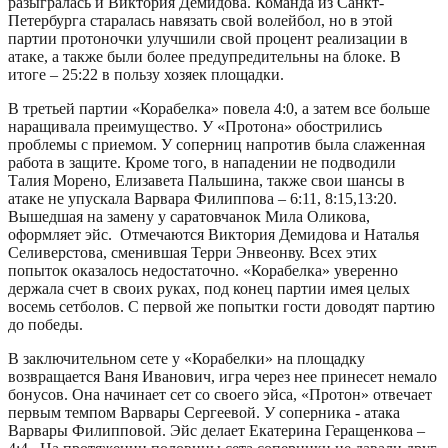
разыгралась и Виктория Демидова. Команда из Санкт-
Петербурга старалась навязать свой волейбол, но в этой
партии протоночки улучшили свой процент реализации в
атаке, а также были более предупредительны на блоке. В
итоге – 25:22 в пользу хозяек площадки.
В третьей партии «Корабелка» повела 4:0, а затем все больше
наращивала преимущество. У «Протона» обострились
проблемы с приемом. У соперниц напротив была слаженная
работа в защите. Кроме того, в нападении не подводили
Талия Морено, Елизавета Пальшина, также свои шансы в
атаке не упускала Варвара Филиппова – 6:11, 8:15,13:20.
Вышедшая на замену у саратовчанок Мила Оликова,
оформляет эйс. Отмечаются Виктория Демидова и Наталья
Селиверстова, сменившая Терри Энвеонву. Всех этих
попыток оказалось недостаточно. «Корабелка» уверенно
держала счет в своих руках, под конец партии имея целых
восемь сетболов. С первой же попытки гости доводят партию
до победы.
В заключительном сете у «Корабелки» на площадку
возвращается Ваня Иванович, игра через нее принесет немало
бонусов. Она начинает сет со своего эйса, «Протон» отвечает
первым темпом Варвары Сергеевой. У соперника - атака
Варвары Филипповой. Эйс делает Екатерина Геращенкова –