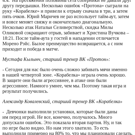
4:4. На протяжении половины сета соперники не давали друг
другу передышки. Несколько ошибок «Протона» сыграли на
руку «Корабелке» и привели к отрыву сначала в три, а затем
пять очков. Юрий Маричев не раз использует тайм-аут, затем
и вовсе меняет связку и окончательно диагональную.
Несколько атак Натальи Селиверствой, скидка Милы
Оликовой сокращают отрыв, забивает и Христина Вучкова –
18:21. После тайм-аута у гостей в нападении отличается
Морено Рэйс. Былое преимущество возвращается, а с ним
приходит и победа в матче.
Мустафа Кылынч, старший тренер ВК «Протон»:
- Сегодня для нас было очень сложно забивать мячи именно
в нашей четвертой зоне. «Корабелка» играла очень хорошо.
В защите они были агрессивнее, в атаке они были
агрессивнее. Намного умнее, чем мы. Поэтому такая игра и
результат получились.
Александр Ковалевский, старший тренер ВК «Корабелка»
- Девчонки выполнили установки, которые были даны
им перед игрой. Не все, конечно, получалось. Много
допускали ошибок. Это показала вторая партия. Ну, и так
по игре было видно. Но нам этого хватило. То есть
выполнили примерно на 80% то, что мы планировали сделать.