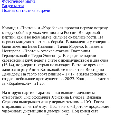
Фотогалерея матча
Видео матча
Полная статистика встречи
Команды «Протон» и «Корабелка» провели первую встречу
между собой в рамках чемпионата России. В стартовой
партии, как и во всем матче, сильнее оказались гости. На
первых минутах завязалась борьба. В нападении у соперника
были заметны Ваня Иванович, Талия Морено, Елизавета
Нестерова. «Протон» отвечал атаками Екатерины
Геращенковой и Терри Энвеонву. В середине партии
саратовский клуб ведет в счете с преимуществом в два очка
(16:14), но удержать отрыв не выходит. В это же время не
ладится игра у Анны Котиковой, ее меняют на Викторию
Демидову. На табло горят равные – 17:17, а затем соперник
создает небольшое преимущество - 20:23. Концовка остается
за «Корабелкой» - 21:25.
На вторую партию саратовчанки вышли с желанием
отыграться. Эйс оформляет Христина Вучкова, Варвара
Сергеева выигрывает атаку первым темпом – 10:9. Гости
отправляются на тайм-аут. После него «Протон» продолжает
удерживать дистанцию в два-три очка. Под конец сета